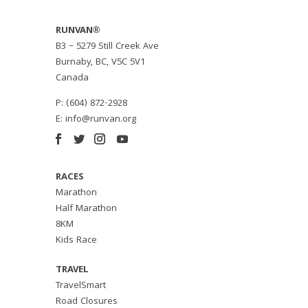
RUNVAN®
B3 – 5279 Still Creek Ave
Burnaby, BC, V5C 5V1
Canada
P: (604) 872-2928
E:
info@runvan.org
RACES
Marathon
Half Marathon
8KM
Kids Race
TRAVEL
TravelSmart
Road Closures